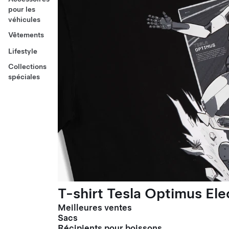
pour les
véhicules
Vêtements
Lifestyle
Collections
spéciales
T-shirt Tesla Optimus El
Meilleures ventes
Sacs
Récipients pour boissons