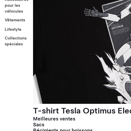
pour les
véhicules
Vêtements
Lifestyle
Collections
spéciales
T-shirt Tesla Optimus El
Meilleures ventes
Sacs
Récipients pour boissons