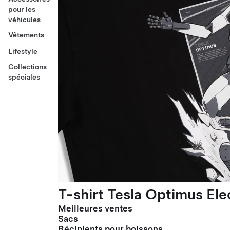
pour les
véhicules
Vêtements
Lifestyle
Collections
spéciales
T-shirt Tesla Optimus El
Meilleures ventes
Sacs
Récipients pour boissons