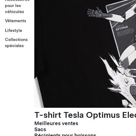
pour les
véhicules
Vêtements
Lifestyle
Collections
spéciales
T-shirt Tesla Optimus El
Meilleures ventes
Sacs
Récipients pour boissons