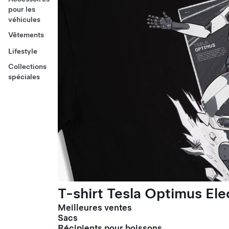
pour les
véhicules
Vêtements
Lifestyle
Collections
spéciales
T-shirt Tesla Optimus El
Meilleures ventes
Sacs
Récipients pour boissons