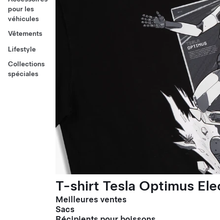
pour les
véhicules
Vêtements
Lifestyle
Collections
spéciales
T-shirt Tesla Optimus El
Meilleures ventes
Sacs
Récipients pour boissons