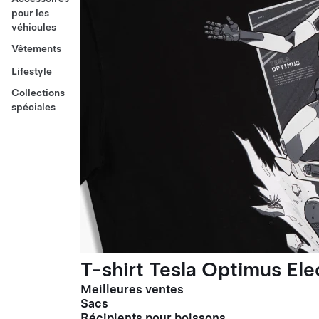
pour les
véhicules
Vêtements
Lifestyle
Collections
spéciales
T-shirt Tesla Optimus El
Meilleures ventes
Sacs
Récipients pour boissons