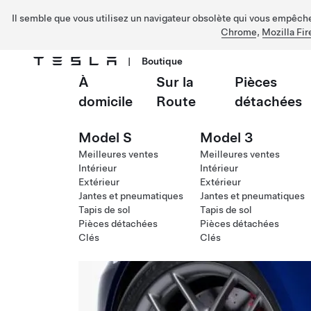
Il semble que vous utilisez un navigateur obsolète qui vous empêche 
Chrome
,
Mozilla Fir
|
Boutique
À
Sur la
Pièces
Passer au contenu principal
domicile
Route
détachées
Model S
Model 3
Meilleures ventes
Meilleures ventes
Intérieur
Intérieur
Extérieur
Extérieur
Jantes et pneumatiques
Jantes et pneumatiques
Tapis de sol
Tapis de sol
Pièces détachées
Pièces détachées
Clés
Clés