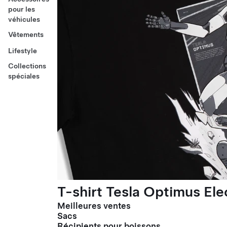
pour les
véhicules
Vêtements
Lifestyle
Collections
spéciales
T-shirt Tesla Optimus El
Meilleures ventes
Sacs
Récipients pour boissons