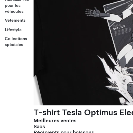
pour les
véhicules
Vêtements
Lifestyle
Collections
spéciales
T-shirt Tesla Optimus El
Meilleures ventes
Sacs
Récipients pour boissons