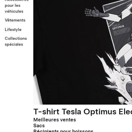
pour les
véhicules
Vêtements
Lifestyle
Collections
spéciales
T-shirt Tesla Optimus El
Meilleures ventes
Sacs
Récipients pour boissons