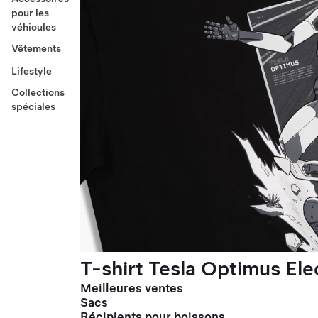
pour les
véhicules
Vêtements
Lifestyle
Collections
spéciales
T-shirt Tesla Optimus El
Meilleures ventes
Sacs
Récipients pour boissons