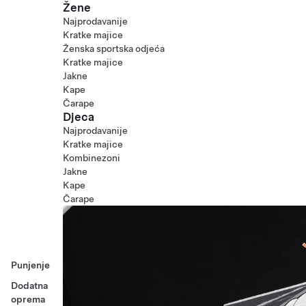
Žene
Najprodavanije
Kratke majice
Ženska sportska odjeća
Kratke majice
Jakne
Kape
Čarape
Djeca
Najprodavanije
Kratke majice
Kombinezoni
Jakne
Kape
Čarape
Punjenje
Dodatna
oprema