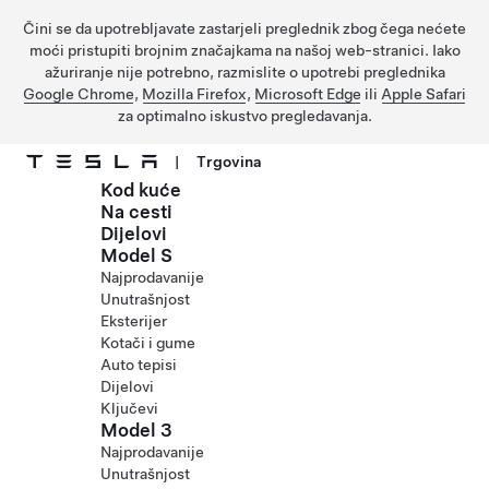
Čini se da upotrebljavate zastarjeli preglednik zbog čega nećete
moći pristupiti brojnim značajkama na našoj web-stranici. Iako
ažuriranje nije potrebno, razmislite o upotrebi preglednika
Google Chrome
,
Mozilla Firefox
,
Microsoft Edge
ili
Apple Safari
za optimalno iskustvo pregledavanja.
|
Trgovina
Kod kuće
Prijeđite na glavni sadržaj
Na cesti
Dijelovi
Model S
Najprodavanije
Unutrašnjost
Eksterijer
Kotači i gume
Auto tepisi
Dijelovi
Ključevi
Model 3
Najprodavanije
Unutrašnjost