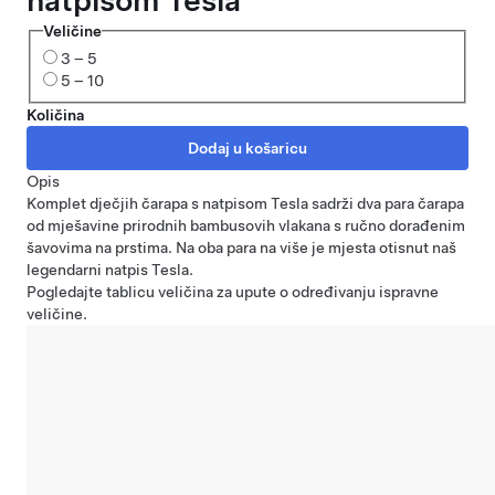
natpisom Tesla
Veličine
3 – 5
5 – 10
Količina
Opis
Komplet dječjih čarapa s natpisom Tesla sadrži dva para čarapa
od mješavine prirodnih bambusovih vlakana s ručno dorađenim
šavovima na prstima. Na oba para na više je mjesta otisnut naš
legendarni natpis Tesla.
Pogledajte
tablicu veličina
za upute o određivanju ispravne
veličine.