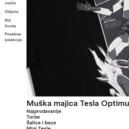
vozila
Odjeća
Stil
života
Posebne
kolekcije
Muška majica Tesla Optimus
Najprodavanije
Torbe
Šalice i boce
Mini Tesle