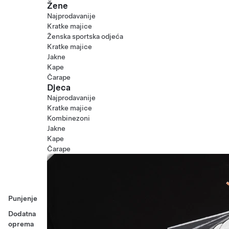
Žene
Najprodavanije
Kratke majice
Ženska sportska odjeća
Kratke majice
Jakne
Kape
Čarape
Djeca
Najprodavanije
Kratke majice
Kombinezoni
Jakne
Kape
Čarape
Punjenje
Dodatna
oprema