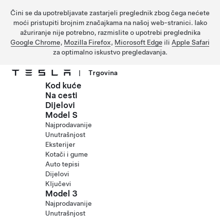
Čini se da upotrebljavate zastarjeli preglednik zbog čega nećete
moći pristupiti brojnim značajkama na našoj web-stranici. Iako
ažuriranje nije potrebno, razmislite o upotrebi preglednika
Google Chrome
,
Mozilla Firefox
,
Microsoft Edge
ili
Apple Safari
za optimalno iskustvo pregledavanja.
|
Trgovina
Kod kuće
Prijeđite na glavni sadržaj
Na cesti
Dijelovi
Model S
Najprodavanije
Unutrašnjost
Eksterijer
Kotači i gume
Auto tepisi
Dijelovi
Ključevi
Model 3
Najprodavanije
Unutrašnjost