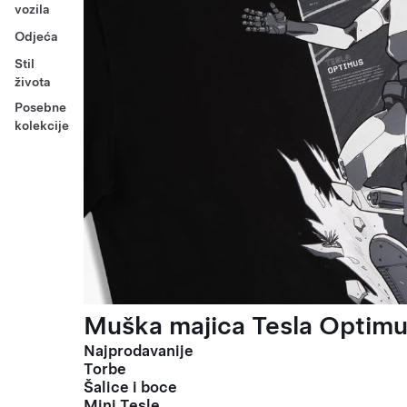
vozila
Odjeća
Stil
života
Posebne
kolekcije
Muška majica Tesla Optimus
Najprodavanije
Torbe
Šalice i boce
Mini Tesle