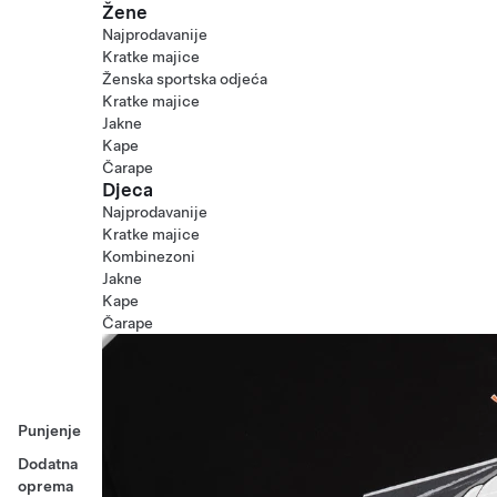
Žene
Najprodavanije
Kratke majice
Ženska sportska odjeća
Kratke majice
Jakne
Kape
Čarape
Djeca
Najprodavanije
Kratke majice
Kombinezoni
Jakne
Kape
Čarape
Punjenje
Dodatna
oprema