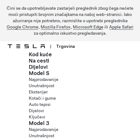
Čini se da upotrebljavate zastarjeli preglednik zbog čega nećete
moći pristupiti brojnim značajkama na našoj web-stranici. Iako
ažuriranje nije potrebno, razmislite o upotrebi preglednika
Google Chrome
,
Mozilla Firefox
,
Microsoft Edge
ili
Apple Safari
za optimalno iskustvo pregledavanja.
|
Trgovina
Kod kuće
Prijeđite na glavni sadržaj
Na cesti
Dijelovi
Model S
Najprodavanije
Unutrašnjost
Eksterijer
Kotači i gume
Auto tepisi
Dijelovi
Ključevi
Model 3
Najprodavanije
Unutrašnjost