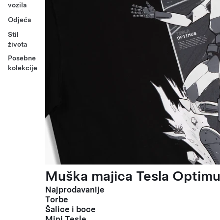
vozila
Odjeća
Stil
života
Posebne
kolekcije
Muška majica Tesla Optimus
Najprodavanije
Torbe
Šalice i boce
Mini Tesle