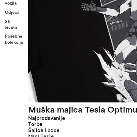
vozila
Odjeća
Stil
života
Posebne
kolekcije
Muška majica Tesla Optimus
Najprodavanije
Torbe
Šalice i boce
Mini Tesle