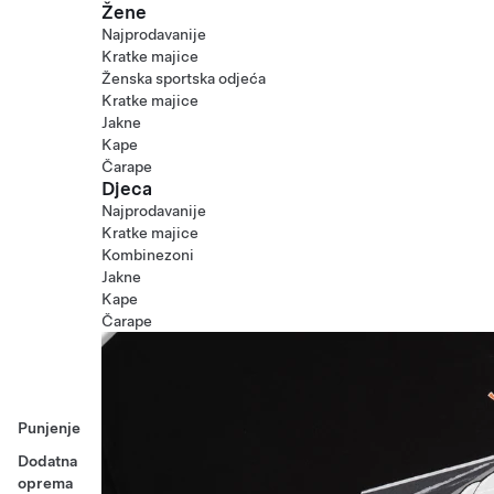
Žene
Najprodavanije
Kratke majice
Ženska sportska odjeća
Kratke majice
Jakne
Kape
Čarape
Djeca
Najprodavanije
Kratke majice
Kombinezoni
Jakne
Kape
Čarape
Punjenje
Dodatna
oprema