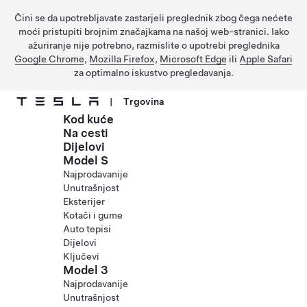
Čini se da upotrebljavate zastarjeli preglednik zbog čega nećete
moći pristupiti brojnim značajkama na našoj web-stranici. Iako
ažuriranje nije potrebno, razmislite o upotrebi preglednika
Google Chrome
,
Mozilla Firefox
,
Microsoft Edge
ili
Apple Safari
za optimalno iskustvo pregledavanja.
|
Trgovina
Kod kuće
Prijeđite na glavni sadržaj
Na cesti
Dijelovi
Model S
Najprodavanije
Unutrašnjost
Eksterijer
Kotači i gume
Auto tepisi
Dijelovi
Ključevi
Model 3
Najprodavanije
Unutrašnjost