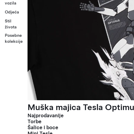
vozila
Odjeća
Stil
života
Posebne
kolekcije
Muška majica Tesla Optimus
Najprodavanije
Torbe
Šalice i boce
Mini Tesle