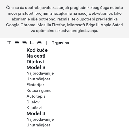
Čini se da upotrebljavate zastarjeli preglednik zbog čega nećete
moći pristupiti brojnim značajkama na našoj web-stranici. Iako
ažuriranje nije potrebno, razmislite o upotrebi preglednika
Google Chrome
,
Mozilla Firefox
,
Microsoft Edge
ili
Apple Safari
za optimalno iskustvo pregledavanja.
|
Trgovina
Kod kuće
Prijeđite na glavni sadržaj
Na cesti
Dijelovi
Model S
Najprodavanije
Unutrašnjost
Eksterijer
Kotači i gume
Auto tepisi
Dijelovi
Ključevi
Model 3
Najprodavanije
Unutrašnjost