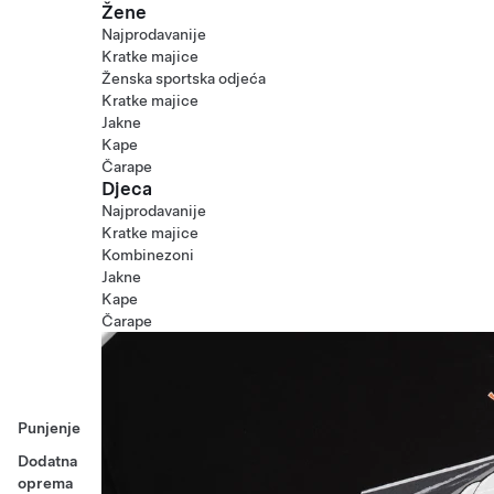
Žene
Najprodavanije
Kratke majice
Ženska sportska odjeća
Kratke majice
Jakne
Kape
Čarape
Djeca
Najprodavanije
Kratke majice
Kombinezoni
Jakne
Kape
Čarape
Punjenje
Dodatna
oprema