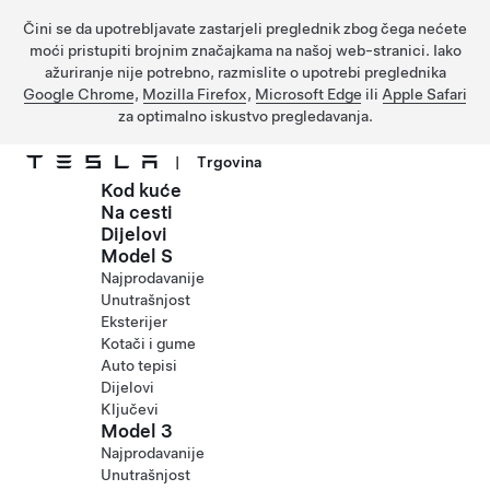
Čini se da upotrebljavate zastarjeli preglednik zbog čega nećete
moći pristupiti brojnim značajkama na našoj web-stranici. Iako
ažuriranje nije potrebno, razmislite o upotrebi preglednika
Google Chrome
,
Mozilla Firefox
,
Microsoft Edge
ili
Apple Safari
za optimalno iskustvo pregledavanja.
|
Trgovina
Kod kuće
Prijeđite na glavni sadržaj
Na cesti
Dijelovi
Model S
Najprodavanije
Unutrašnjost
Eksterijer
Kotači i gume
Auto tepisi
Dijelovi
Ključevi
Model 3
Najprodavanije
Unutrašnjost