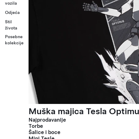
vozila
Odjeća
Stil
života
Posebne
kolekcije
Muška majica Tesla Optimus
Najprodavanije
Torbe
Šalice i boce
Mini Tesle