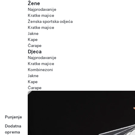
Žene
Najprodavanije
Kratke majice
Ženska sportska odjeća
Kratke majice
Jakne
Kape
Čarape
Djeca
Najprodavanije
Kratke majice
Kombinezoni
Jakne
Kape
Čarape
Punjenje
Dodatna
oprema