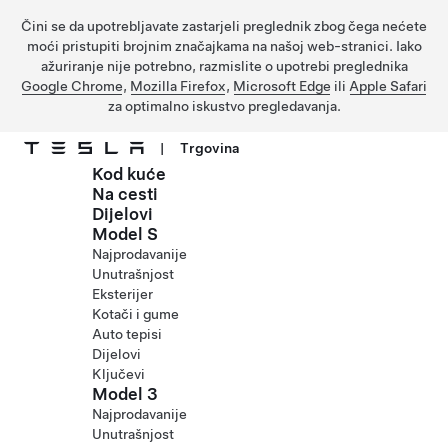
Čini se da upotrebljavate zastarjeli preglednik zbog čega nećete
moći pristupiti brojnim značajkama na našoj web-stranici. Iako
ažuriranje nije potrebno, razmislite o upotrebi preglednika
Google Chrome
,
Mozilla Firefox
,
Microsoft Edge
ili
Apple Safari
za optimalno iskustvo pregledavanja.
|
Trgovina
Kod kuće
Prijeđite na glavni sadržaj
Na cesti
Dijelovi
Model S
Najprodavanije
Unutrašnjost
Eksterijer
Kotači i gume
Auto tepisi
Dijelovi
Ključevi
Model 3
Najprodavanije
Unutrašnjost