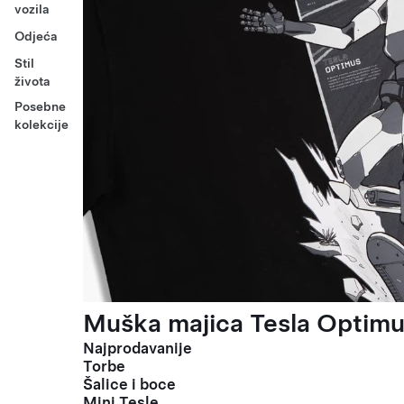
vozila
Odjeća
Stil
života
Posebne
kolekcije
Muška majica Tesla Optimus
Najprodavanije
Torbe
Šalice i boce
Mini Tesle