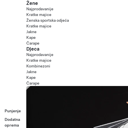
Žene
Najprodavanije
Kratke majice
Ženska sportska odjeća
Kratke majice
Jakne
Kape
Čarape
Djeca
Najprodavanije
Kratke majice
Kombinezoni
Jakne
Kape
Čarape
Punjenje
Dodatna
oprema