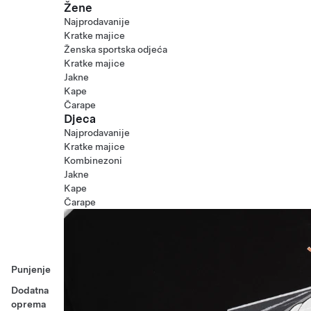
Žene
Najprodavanije
Kratke majice
Ženska sportska odjeća
Kratke majice
Jakne
Kape
Čarape
Djeca
Najprodavanije
Kratke majice
Kombinezoni
Jakne
Kape
Čarape
Punjenje
Dodatna
oprema