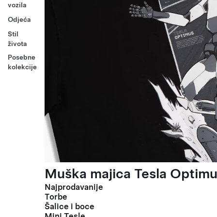
vozila
Odjeća
Stil
života
Posebne
kolekcije
Muška majica Tesla Optimus
Najprodavanije
Torbe
Šalice i boce
Mini Tesle