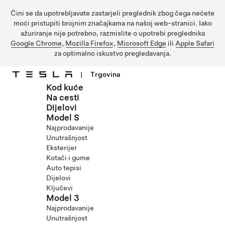
Čini se da upotrebljavate zastarjeli preglednik zbog čega nećete
moći pristupiti brojnim značajkama na našoj web-stranici. Iako
ažuriranje nije potrebno, razmislite o upotrebi preglednika
Google Chrome
,
Mozilla Firefox
,
Microsoft Edge
ili
Apple Safari
za optimalno iskustvo pregledavanja.
|
Trgovina
Kod kuće
Prijeđite na glavni sadržaj
Na cesti
Dijelovi
Model S
Najprodavanije
Unutrašnjost
Eksterijer
Kotači i gume
Auto tepisi
Dijelovi
Ključevi
Model 3
Najprodavanije
Unutrašnjost