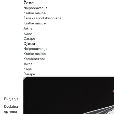
Žene
Najprodavanije
Kratke majice
Ženska sportska odjeća
Kratke majice
Jakne
Kape
Čarape
Djeca
Najprodavanije
Kratke majice
Kombinezoni
Jakne
Kape
Čarape
Punjenje
Dodatna
oprema