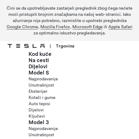
Čini se da upotrebljavate zastarjeli preglednik zbog čega nećete
moći pristupiti brojnim značajkama na našoj web-stranici. Iako
ažuriranje nije potrebno, razmislite o upotrebi preglednika
Google Chrome
,
Mozilla Firefox
,
Microsoft Edge
ili
Apple Safari
za optimalno iskustvo pregledavanja.
|
Trgovina
Kod kuće
Prijeđite na glavni sadržaj
Na cesti
Dijelovi
Model S
Najprodavanije
Unutrašnjost
Eksterijer
Kotači i gume
Auto tepisi
Dijelovi
Ključevi
Model 3
Najprodavanije
Unutrašnjost