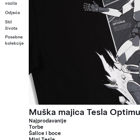
vozila
Odjeća
Stil
života
Posebne
kolekcije
Muška majica Tesla Optimus
Najprodavanije
Torbe
Šalice i boce
Mini Tesle