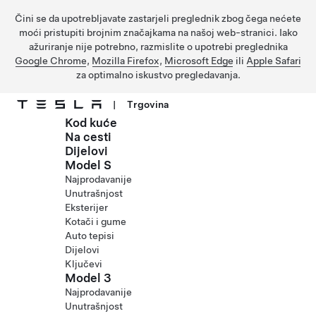
Čini se da upotrebljavate zastarjeli preglednik zbog čega nećete
moći pristupiti brojnim značajkama na našoj web-stranici. Iako
ažuriranje nije potrebno, razmislite o upotrebi preglednika
Google Chrome
,
Mozilla Firefox
,
Microsoft Edge
ili
Apple Safari
za optimalno iskustvo pregledavanja.
|
Trgovina
Kod kuće
Prijeđite na glavni sadržaj
Na cesti
Dijelovi
Model S
Najprodavanije
Unutrašnjost
Eksterijer
Kotači i gume
Auto tepisi
Dijelovi
Ključevi
Model 3
Najprodavanije
Unutrašnjost