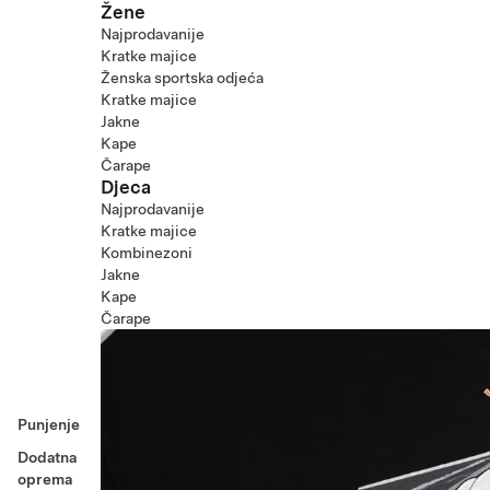
Žene
Najprodavanije
Kratke majice
Ženska sportska odjeća
Kratke majice
Jakne
Kape
Čarape
Djeca
Najprodavanije
Kratke majice
Kombinezoni
Jakne
Kape
Čarape
Punjenje
Dodatna
oprema