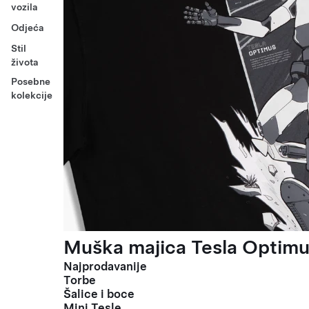
vozila
Odjeća
Stil
života
Posebne
kolekcije
Muška majica Tesla Optimus
Najprodavanije
Torbe
Šalice i boce
Mini Tesle