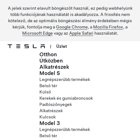
A jelek szerint elavult böngészőt használ, ez pedig webhelyünk
több funkciójának használatát is akadályozza. A frissítés nem
kötelező, de az optimális böngészési élmény érdekében mégis
kérjük, fontolja meg a
Google Chrome
, a
Mozilla Firefox
, a
Microsoft Edge
vagy az
Apple Safari
használatát.
|
Üzlet
Otthon
Ugrás a fő tartalomra
Útközben
Alkatrészek
Model S
Legnépszerűbb termékek
Belső tér
Külső
Kerekek és gumiabroncsok
Padlószőnyegek
Alkatrészek
Kulcsok
Model 3
Legnépszerűbb termékek
Belső tér