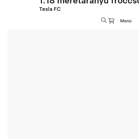
1:18 méretarányú fröccs
Tesla FC
Menü