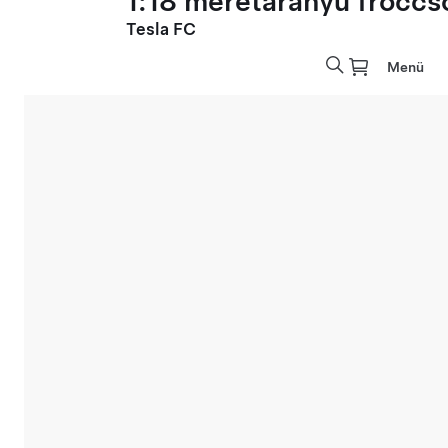
1:18 méretarányú fröccs
Tesla FC
Menü