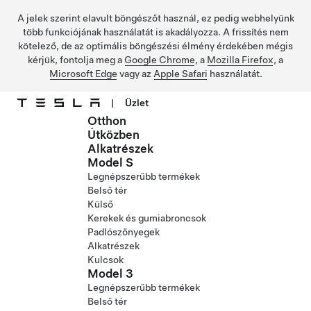
A jelek szerint elavult böngészőt használ, ez pedig webhelyünk
több funkciójának használatát is akadályozza. A frissítés nem
kötelező, de az optimális böngészési élmény érdekében mégis
kérjük, fontolja meg a
Google Chrome
, a
Mozilla Firefox
, a
Microsoft Edge
vagy az
Apple Safari
használatát.
|
Üzlet
Otthon
Ugrás a fő tartalomra
Útközben
Alkatrészek
Model S
Legnépszerűbb termékek
Belső tér
Külső
Kerekek és gumiabroncsok
Padlószőnyegek
Alkatrészek
Kulcsok
Model 3
Legnépszerűbb termékek
Belső tér