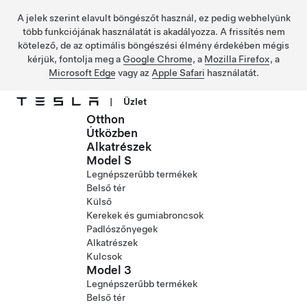
A jelek szerint elavult böngészőt használ, ez pedig webhelyünk
több funkciójának használatát is akadályozza. A frissítés nem
kötelező, de az optimális böngészési élmény érdekében mégis
kérjük, fontolja meg a
Google Chrome
, a
Mozilla Firefox
, a
Microsoft Edge
vagy az
Apple Safari
használatát.
|
Üzlet
Otthon
Ugrás a fő tartalomra
Útközben
Alkatrészek
Model S
Legnépszerűbb termékek
Belső tér
Külső
Kerekek és gumiabroncsok
Padlószőnyegek
Alkatrészek
Kulcsok
Model 3
Legnépszerűbb termékek
Belső tér