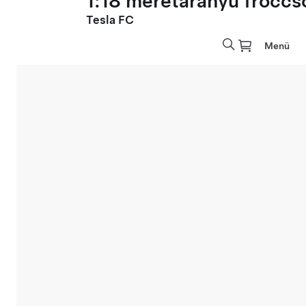
1:18 méretarányú fröccs
Tesla FC
Menü