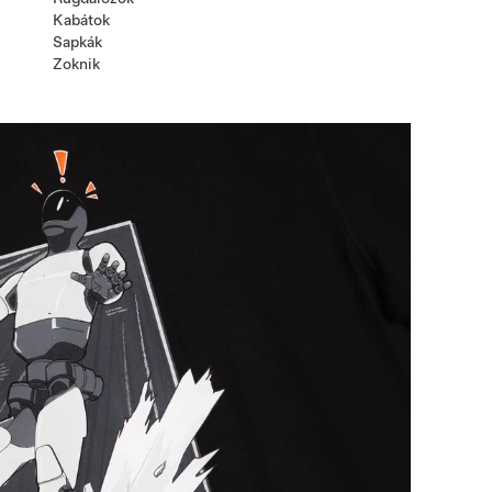
Kabátok
Sapkák
Zoknik