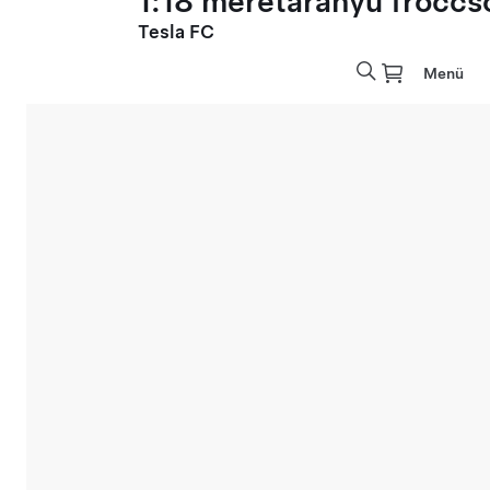
1:18 méretarányú fröccs
Tesla FC
Menü