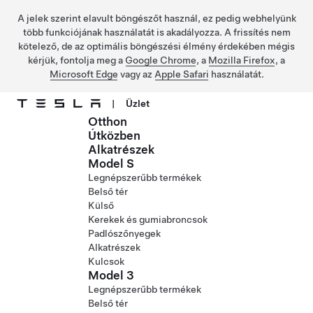
A jelek szerint elavult böngészőt használ, ez pedig webhelyünk
több funkciójának használatát is akadályozza. A frissítés nem
kötelező, de az optimális böngészési élmény érdekében mégis
kérjük, fontolja meg a
Google Chrome
, a
Mozilla Firefox
, a
Microsoft Edge
vagy az
Apple Safari
használatát.
|
Üzlet
Otthon
Ugrás a fő tartalomra
Útközben
Alkatrészek
Model S
Legnépszerűbb termékek
Belső tér
Külső
Kerekek és gumiabroncsok
Padlószőnyegek
Alkatrészek
Kulcsok
Model 3
Legnépszerűbb termékek
Belső tér