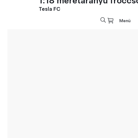
1:18 méretarányú fröccs
Tesla FC
Menü