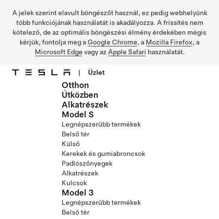
A jelek szerint elavult böngészőt használ, ez pedig webhelyünk
több funkciójának használatát is akadályozza. A frissítés nem
kötelező, de az optimális böngészési élmény érdekében mégis
kérjük, fontolja meg a
Google Chrome
, a
Mozilla Firefox
, a
Microsoft Edge
vagy az
Apple Safari
használatát.
|
Üzlet
Otthon
Ugrás a fő tartalomra
Útközben
Alkatrészek
Model S
Legnépszerűbb termékek
Belső tér
Külső
Kerekek és gumiabroncsok
Padlószőnyegek
Alkatrészek
Kulcsok
Model 3
Legnépszerűbb termékek
Belső tér