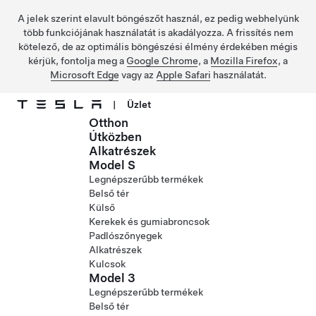
A jelek szerint elavult böngészőt használ, ez pedig webhelyünk
több funkciójának használatát is akadályozza. A frissítés nem
kötelező, de az optimális böngészési élmény érdekében mégis
kérjük, fontolja meg a
Google Chrome
, a
Mozilla Firefox
, a
Microsoft Edge
vagy az
Apple Safari
használatát.
|
Üzlet
Otthon
Ugrás a fő tartalomra
Útközben
Alkatrészek
Model S
Legnépszerűbb termékek
Belső tér
Külső
Kerekek és gumiabroncsok
Padlószőnyegek
Alkatrészek
Kulcsok
Model 3
Legnépszerűbb termékek
Belső tér