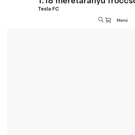
1:18 méretarányú fröccs
Tesla FC
Menü