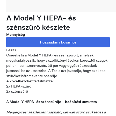
A Model Y HEPA- és
szénszűrő készlete
Mennyiség
Leírás
Cserélje ki a Model Y HEPA- és szénszűrőit, amelyek
megakadályozzák, hogy a szellőzőnyílásokon keresztül szagok,
pollen, ipari szennyezés, úti por vagy egyéb részecskék
jussanak be az utastérbe. A Tesla azt javasolja, hogy ezeket a
szűrőket háromévente cserélje.
A következőket tartalmazza:
2x HEPA-szűrő
2x szénszűrő
A Model Y HEPA- és szénszűrője – beépítési útmutató
Megjegyzés: készletként kapható; két-két szűrő szükséges a