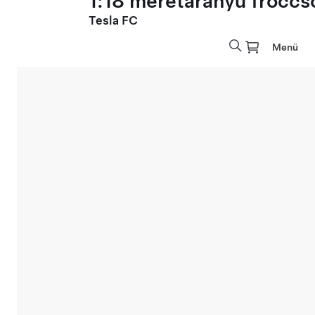
1:18 méretarányú fröccs
Tesla FC
Menü