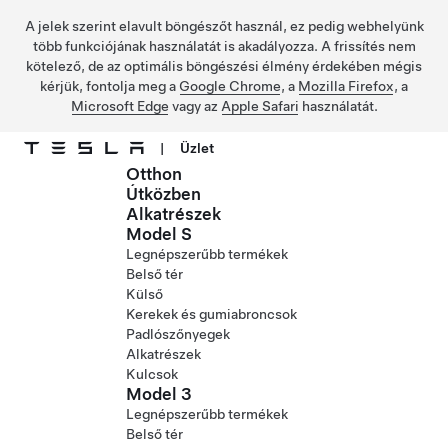
A jelek szerint elavult böngészőt használ, ez pedig webhelyünk
több funkciójának használatát is akadályozza. A frissítés nem
kötelező, de az optimális böngészési élmény érdekében mégis
kérjük, fontolja meg a
Google Chrome
, a
Mozilla Firefox
, a
Microsoft Edge
vagy az
Apple Safari
használatát.
|
Üzlet
Otthon
Ugrás a fő tartalomra
Útközben
Alkatrészek
Model S
Legnépszerűbb termékek
Belső tér
Külső
Kerekek és gumiabroncsok
Padlószőnyegek
Alkatrészek
Kulcsok
Model 3
Legnépszerűbb termékek
Belső tér