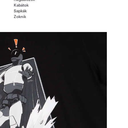
Kabátok
Sapkák
Zoknik