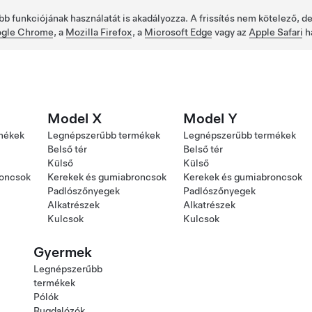
bb funkciójának használatát is akadályozza. A frissítés nem kötelező, 
gle Chrome
, a
Mozilla Firefox
, a
Microsoft Edge
vagy az
Apple Safari
h
Model X
Model Y
mékek
Legnépszerűbb termékek
Legnépszerűbb termékek
Belső tér
Belső tér
Külső
Külső
roncsok
Kerekek és gumiabroncsok
Kerekek és gumiabroncsok
Padlószőnyegek
Padlószőnyegek
Alkatrészek
Alkatrészek
Kulcsok
Kulcsok
Gyermek
Legnépszerűbb
termékek
Pólók
Rugdalózók