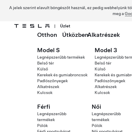
A jelek szerint elavult böngészőt használ, ez pedig webhelyünk tö
meg a
Goo
|
Üzlet
Otthon
Útközben
Alkatrészek
Ugrás a fő tartalomra
Model S
Model 3
Legnépszerűbb termékek
Legnépszerűbb ter
Belső tér
Belső tér
Külső
Külső
Kerekek és gumiabroncsok
Kerekek és gumiab
Padlószőnyegek
Padlószőnyegek
Alkatrészek
Alkatrészek
Kulcsok
Kulcsok
Férfi
Női
Legnépszerűbb
Legnépszerűbb
termékek
termékek
Pólók
Pólók
Férfi sportruházat
Női sportruházat