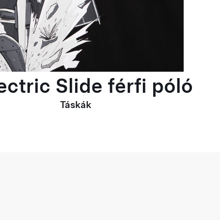
ctric Slide férfi póló
Táskák