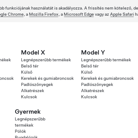
bb funkciójának használatát is akadályozza. A frissítés nem kötelező, 
gle Chrome
, a
Mozilla Firefox
, a
Microsoft Edge
vagy az
Apple Safari
h
Model X
Model Y
mékek
Legnépszerűbb termékek
Legnépszerűbb termékek
Belső tér
Belső tér
Külső
Külső
roncsok
Kerekek és gumiabroncsok
Kerekek és gumiabroncsok
Padlószőnyegek
Padlószőnyegek
Alkatrészek
Alkatrészek
Kulcsok
Kulcsok
Gyermek
Legnépszerűbb
termékek
Pólók
Rugdalózók