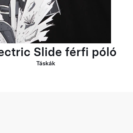
ctric Slide férfi póló
Táskák