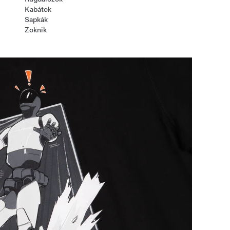
Kabátok
Sapkák
Zoknik