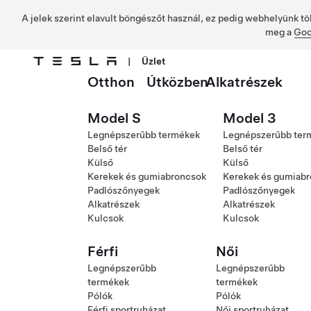
A jelek szerint elavult böngészőt használ, ez pedig webhelyünk tö
meg a
Goo
|
Üzlet
Otthon
Útközben
Alkatrészek
Ugrás a fő tartalomra
Model S
Model 3
Legnépszerűbb termékek
Legnépszerűbb ter
Belső tér
Belső tér
Külső
Külső
Kerekek és gumiabroncsok
Kerekek és gumiab
Padlószőnyegek
Padlószőnyegek
Alkatrészek
Alkatrészek
Kulcsok
Kulcsok
Férfi
Női
Legnépszerűbb
Legnépszerűbb
termékek
termékek
Pólók
Pólók
Férfi sportruházat
Női sportruházat