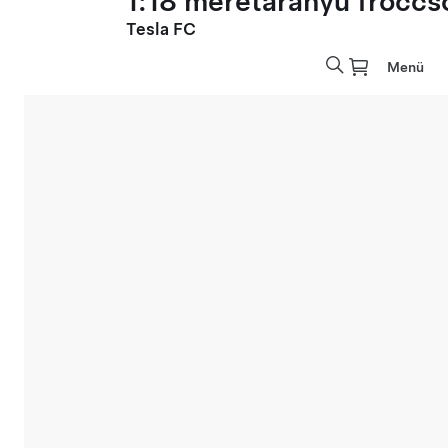
1:18 méretarányú fröccs
Tesla FC
Menü