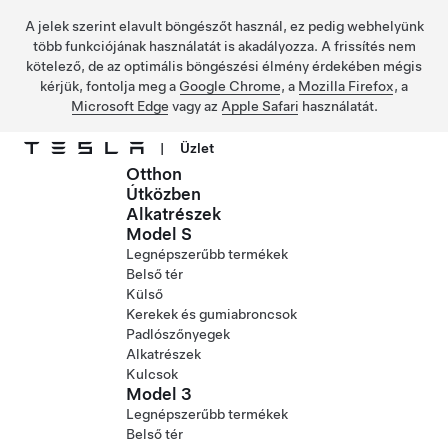
A jelek szerint elavult böngészőt használ, ez pedig webhelyünk
több funkciójának használatát is akadályozza. A frissítés nem
kötelező, de az optimális böngészési élmény érdekében mégis
kérjük, fontolja meg a
Google Chrome
, a
Mozilla Firefox
, a
Microsoft Edge
vagy az
Apple Safari
használatát.
|
Üzlet
Otthon
Ugrás a fő tartalomra
Útközben
Alkatrészek
Model S
Legnépszerűbb termékek
Belső tér
Külső
Kerekek és gumiabroncsok
Padlószőnyegek
Alkatrészek
Kulcsok
Model 3
Legnépszerűbb termékek
Belső tér