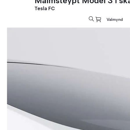
Málmsteypt Model 3 í sk
Tesla FC
Valmynd