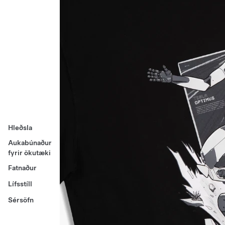
Hleðsla
Aukabúnaður
fyrir ökutæki
Fatnaður
Lífsstíll
Sérsöfn