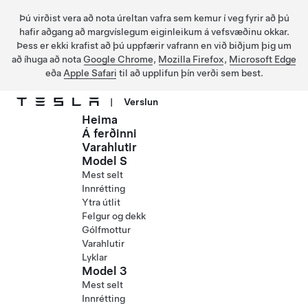
Þú virðist vera að nota úreltan vafra sem kemur í veg fyrir að þú
hafir aðgang að margvíslegum eiginleikum á vefsvæðinu okkar.
Þess er ekki krafist að þú uppfærir vafrann en við biðjum þig um
að íhuga að nota
Google Chrome
,
Mozilla Firefox
,
Microsoft Edge
eða
Apple Safari
til að upplifun þín verði sem best.
|
Verslun
Heima
Fara í aðalefni
Á ferðinni
Varahlutir
Model S
Mest selt
Innrétting
Ytra útlit
Felgur og dekk
Gólfmottur
Varahlutir
Lyklar
Model 3
Mest selt
Innrétting