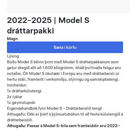
2022-2025 | Model S
dráttarpakki
Magn
Lýsing
Búðu Model S bílinn þinn með Model S dráttarpakkanum sem
getur dregið allt að 1.600 kílógrömm, óháð því hvaða felgur eru
notaðar. Öll Model S ökutæki í Evrópu eru með dráttarbeisli úr
hertu stáli, framleitt í verksmiðju, stýringu og samskiptatengi.
Inniheldur:
1x dráttarkúlutengi
2x lyklar
1x geymslupoki
Eigendahandbók fyrir Model S - Dráttarbeislið tengt
Athugaðu: Ekki er þörf á þjónustubókun til að festa kúlutengið á
dráttarbeislið.
Athugaðu: Passar á Model S-bíla sem framleiddir eru 2022–