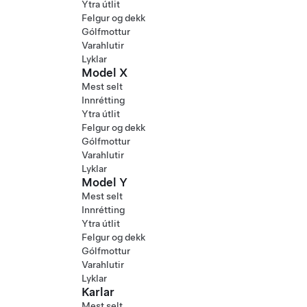
Ytra útlit
Felgur og dekk
Gólfmottur
Varahlutir
Lyklar
Model X
Mest selt
Innrétting
Ytra útlit
Felgur og dekk
Gólfmottur
Varahlutir
Lyklar
Model Y
Mest selt
Innrétting
Ytra útlit
Felgur og dekk
Gólfmottur
Varahlutir
Lyklar
Karlar
Mest selt