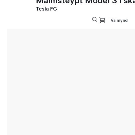
Málmsteypt Model 3 í sk
Tesla FC
Valmynd