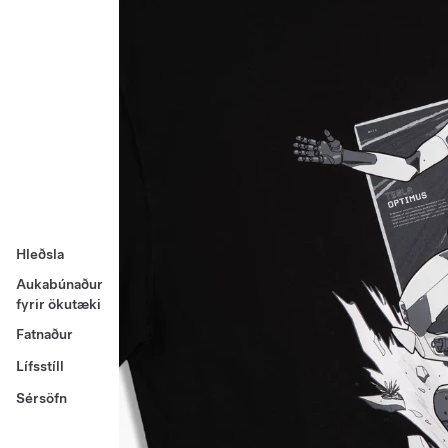
Hleðsla
Aukabúnaður
fyrir ökutæki
Fatnaður
Lífsstíll
Sérsöfn