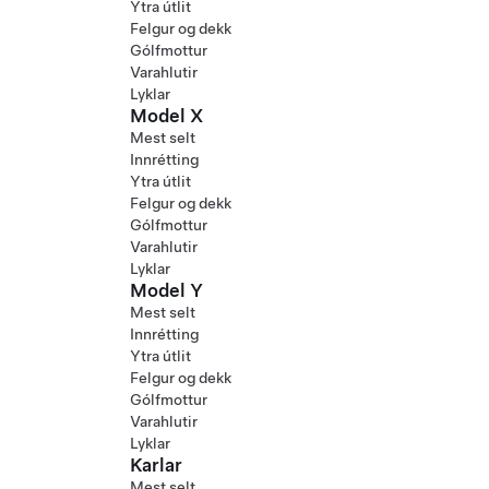
Ytra útlit
Felgur og dekk
Gólfmottur
Varahlutir
Lyklar
Model X
Mest selt
Innrétting
Ytra útlit
Felgur og dekk
Gólfmottur
Varahlutir
Lyklar
Model Y
Mest selt
Innrétting
Ytra útlit
Felgur og dekk
Gólfmottur
Varahlutir
Lyklar
Karlar
Mest selt