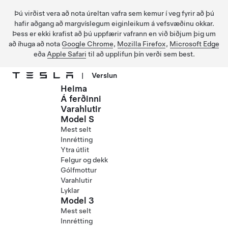
Þú virðist vera að nota úreltan vafra sem kemur í veg fyrir að þú
hafir aðgang að margvíslegum eiginleikum á vefsvæðinu okkar.
Þess er ekki krafist að þú uppfærir vafrann en við biðjum þig um
að íhuga að nota
Google Chrome
,
Mozilla Firefox
,
Microsoft Edge
eða
Apple Safari
til að upplifun þín verði sem best.
|
Verslun
Heima
Fara í aðalefni
Á ferðinni
Varahlutir
Model S
Mest selt
Innrétting
Ytra útlit
Felgur og dekk
Gólfmottur
Varahlutir
Lyklar
Model 3
Mest selt
Innrétting