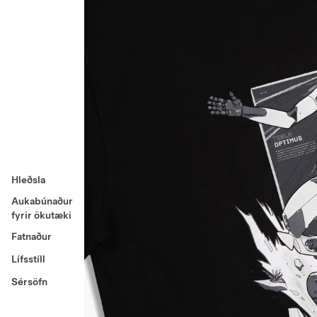
Hleðsla
Aukabúnaður
fyrir ökutæki
Fatnaður
Lífsstíll
Sérsöfn