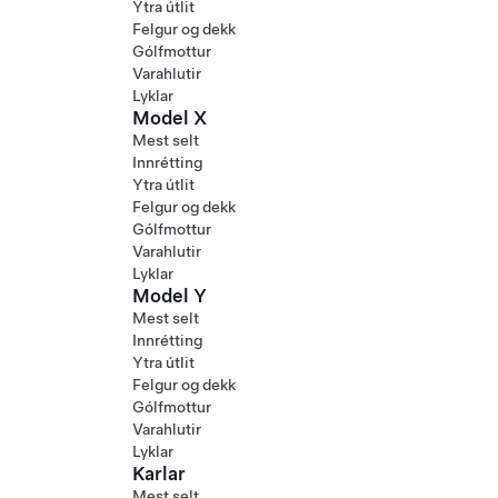
Ytra útlit
Felgur og dekk
Gólfmottur
Varahlutir
Lyklar
Model X
Mest selt
Innrétting
Ytra útlit
Felgur og dekk
Gólfmottur
Varahlutir
Lyklar
Model Y
Mest selt
Innrétting
Ytra útlit
Felgur og dekk
Gólfmottur
Varahlutir
Lyklar
Karlar
Mest selt