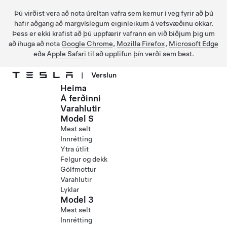
Þú virðist vera að nota úreltan vafra sem kemur í veg fyrir að þú
hafir aðgang að margvíslegum eiginleikum á vefsvæðinu okkar.
Þess er ekki krafist að þú uppfærir vafrann en við biðjum þig um
að íhuga að nota
Google Chrome
,
Mozilla Firefox
,
Microsoft Edge
eða
Apple Safari
til að upplifun þín verði sem best.
|
Verslun
Heima
Fara í aðalefni
Á ferðinni
Varahlutir
Model S
Mest selt
Innrétting
Ytra útlit
Felgur og dekk
Gólfmottur
Varahlutir
Lyklar
Model 3
Mest selt
Innrétting