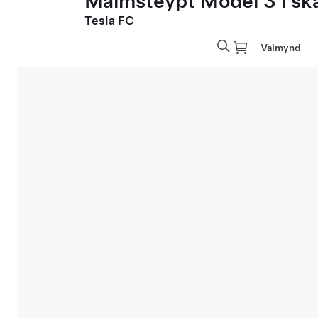
Málmsteypt Model 3 í sk
Tesla FC
Valmynd