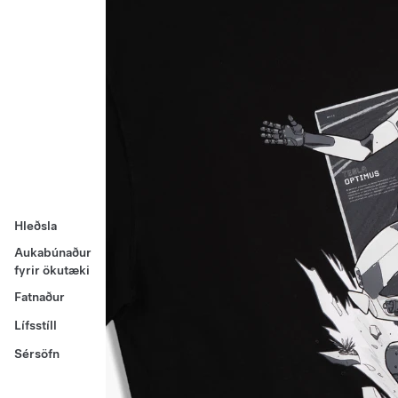
Hleðsla
Aukabúnaður
fyrir ökutæki
Fatnaður
Lífsstíll
Sérsöfn