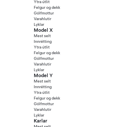
Ytra útlit
Felgur og dekk
Gólfmottur
Varahlutir
Lyklar
Model X
Mest selt
Innrétting
Ytra útlit
Felgur og dekk
Gólfmottur
Varahlutir
Lyklar
Model Y
Mest selt
Innrétting
Ytra útlit
Felgur og dekk
Gólfmottur
Varahlutir
Lyklar
Karlar
Mest selt