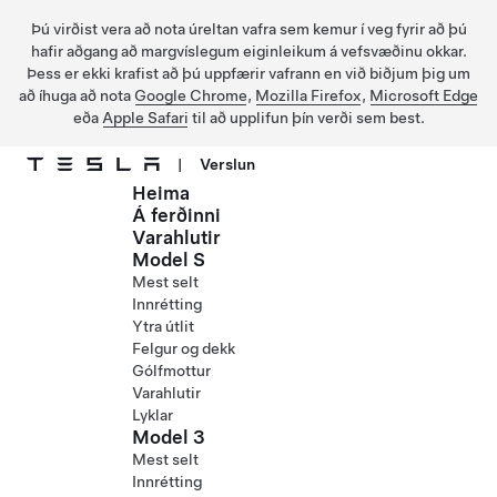
Þú virðist vera að nota úreltan vafra sem kemur í veg fyrir að þú
hafir aðgang að margvíslegum eiginleikum á vefsvæðinu okkar.
Þess er ekki krafist að þú uppfærir vafrann en við biðjum þig um
að íhuga að nota
Google Chrome
,
Mozilla Firefox
,
Microsoft Edge
eða
Apple Safari
til að upplifun þín verði sem best.
|
Verslun
Heima
Fara í aðalefni
Á ferðinni
Varahlutir
Model S
Mest selt
Innrétting
Ytra útlit
Felgur og dekk
Gólfmottur
Varahlutir
Lyklar
Model 3
Mest selt
Innrétting