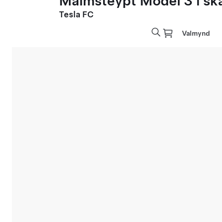
Málmsteypt Model 3 í sk
Tesla FC
Valmynd