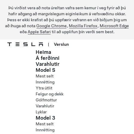
Þú virðist vera að nota úreltan vafra sem kemur í veg fyrir að þú
hafir aðgang að margvíslegum eiginleikum á vefsvæðinu okkar.
Þess er ekki krafist að þú uppfærir vafrann en við biðjum þig um
að íhuga að nota
Google Chrome
,
Mozilla Firefox
,
Microsoft Edge
eða
Apple Safari
til að upplifun þín verði sem best.
|
Verslun
Heima
Fara í aðalefni
Á ferðinni
Varahlutir
Model S
Mest selt
Innrétting
Ytra útlit
Felgur og dekk
Gólfmottur
Varahlutir
Lyklar
Model 3
Mest selt
Innrétting