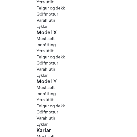
Ytra útlit
Felgur og dekk
Gólfmottur
Varahlutir
Lyklar
Model X
Mest selt
Innrétting
Ytra útlit
Felgur og dekk
Gólfmottur
Varahlutir
Lyklar
Model Y
Mest selt
Innrétting
Ytra útlit
Felgur og dekk
Gólfmottur
Varahlutir
Lyklar
Karlar
Mest selt