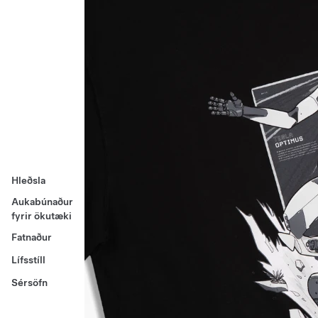
Hleðsla
Aukabúnaður
fyrir ökutæki
Fatnaður
Lífsstíll
Sérsöfn