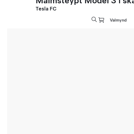
Málmsteypt Model 3 í sk
Tesla FC
Valmynd