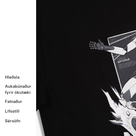
Hleðsla
Aukabúnaður
fyrir ökutæki
Fatnaður
Lífsstíll
Sérsöfn