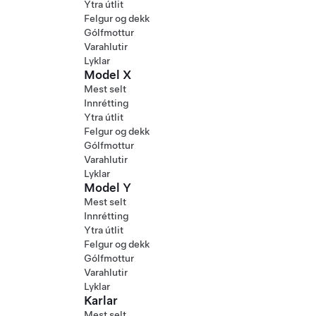
Ytra útlit
Felgur og dekk
Gólfmottur
Varahlutir
Lyklar
Model X
Mest selt
Innrétting
Ytra útlit
Felgur og dekk
Gólfmottur
Varahlutir
Lyklar
Model Y
Mest selt
Innrétting
Ytra útlit
Felgur og dekk
Gólfmottur
Varahlutir
Lyklar
Karlar
Mest selt