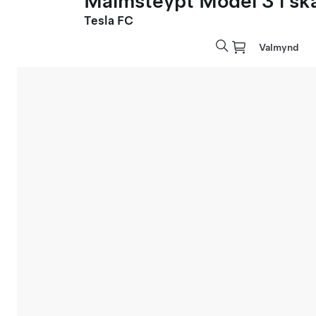
Málmsteypt Model 3 í sk
Tesla FC
Valmynd