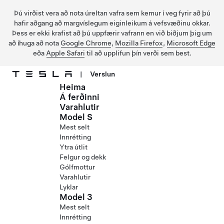
Þú virðist vera að nota úreltan vafra sem kemur í veg fyrir að þú
hafir aðgang að margvíslegum eiginleikum á vefsvæðinu okkar.
Þess er ekki krafist að þú uppfærir vafrann en við biðjum þig um
að íhuga að nota
Google Chrome
,
Mozilla Firefox
,
Microsoft Edge
eða
Apple Safari
til að upplifun þín verði sem best.
|
Verslun
Heima
Fara í aðalefni
Á ferðinni
Varahlutir
Model S
Mest selt
Innrétting
Ytra útlit
Felgur og dekk
Gólfmottur
Varahlutir
Lyklar
Model 3
Mest selt
Innrétting