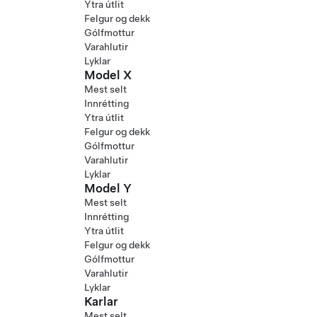
Ytra útlit
Felgur og dekk
Gólfmottur
Varahlutir
Lyklar
Model X
Mest selt
Innrétting
Ytra útlit
Felgur og dekk
Gólfmottur
Varahlutir
Lyklar
Model Y
Mest selt
Innrétting
Ytra útlit
Felgur og dekk
Gólfmottur
Varahlutir
Lyklar
Karlar
Mest selt