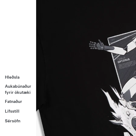
Hleðsla
Aukabúnaður
fyrir ökutæki
Fatnaður
Lífsstíll
Sérsöfn