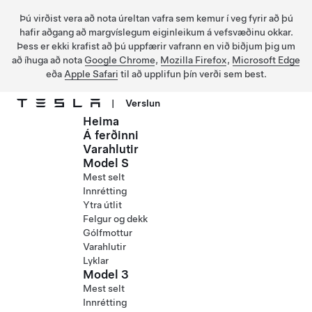
Þú virðist vera að nota úreltan vafra sem kemur í veg fyrir að þú
hafir aðgang að margvíslegum eiginleikum á vefsvæðinu okkar.
Þess er ekki krafist að þú uppfærir vafrann en við biðjum þig um
að íhuga að nota
Google Chrome
,
Mozilla Firefox
,
Microsoft Edge
eða
Apple Safari
til að upplifun þín verði sem best.
|
Verslun
Heima
Fara í aðalefni
Á ferðinni
Varahlutir
Model S
Mest selt
Innrétting
Ytra útlit
Felgur og dekk
Gólfmottur
Varahlutir
Lyklar
Model 3
Mest selt
Innrétting