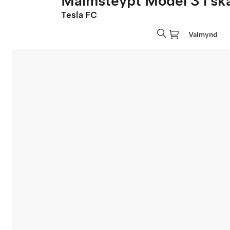
Málmsteypt Model 3 í sk
Tesla FC
Valmynd