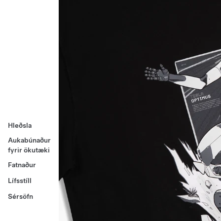
Hleðsla
Aukabúnaður
fyrir ökutæki
Fatnaður
Lífsstíll
Sérsöfn