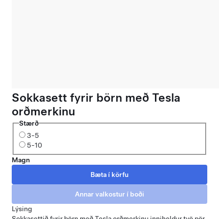
Sokkasett fyrir börn með Tesla
orðmerkinu
Stærð
3-5
5-10
Magn
Lýsing
Sokkasettið fyrir börn með Tesla orðmerkinu inniheldur tvö pör