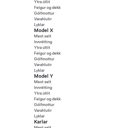
Ytra útlit
Felgur og dekk
Gólfmottur
Varahlutir
Lyklar
Model X
Mest selt
Innrétting
Ytra útlit
Felgur og dekk
Gólfmottur
Varahlutir
Lyklar
Model Y
Mest selt
Innrétting
Ytra útlit
Felgur og dekk
Gólfmottur
Varahlutir
Lyklar
Karlar
Mest selt