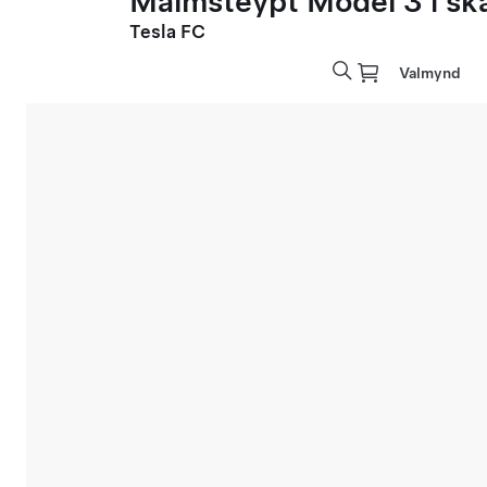
Málmsteypt Model 3 í sk
Tesla FC
Valmynd