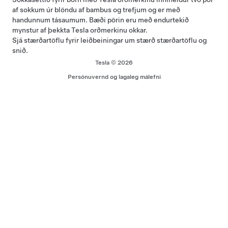
af sokkum úr blöndu af bambus og trefjum og er með
handunnum tásaumum. Bæði pörin eru með endurtekið
mynstur af þekkta Tesla orðmerkinu okkar.
Sjá
stærðartöflu
fyrir leiðbeiningar um stærð stærðartöflu og
snið.
Tesla © 2026
Persónuvernd og lagaleg málefni