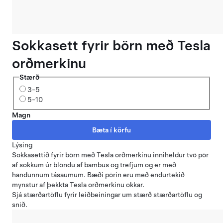
Sokkasett fyrir börn með Tesla
orðmerkinu
Stærð
3-5
5-10
Magn
Lýsing
Sokkasettið fyrir börn með Tesla orðmerkinu inniheldur tvö pör
af sokkum úr blöndu af bambus og trefjum og er með
handunnum tásaumum. Bæði pörin eru með endurtekið
mynstur af þekkta Tesla orðmerkinu okkar.
Sjá
stærðartöflu
fyrir leiðbeiningar um stærð stærðartöflu og
snið.