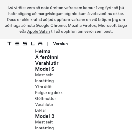
Þú virðist vera að nota úreltan vafra sem kemur í veg fyrir að þú
hafir aðgang að margvíslegum eiginleikum á vefsvæðinu okkar.
Þess er ekki krafist að þú uppfærir vafrann en við biðjum þig um
að íhuga að nota
Google Chrome
,
Mozilla Firefox
,
Microsoft Edge
eða
Apple Safari
til að upplifun þín verði sem best.
|
Verslun
Heima
Fara í aðalefni
Á ferðinni
Varahlutir
Model S
Mest selt
Innrétting
Ytra útlit
Felgur og dekk
Gólfmottur
Varahlutir
Lyklar
Model 3
Mest selt
Innrétting