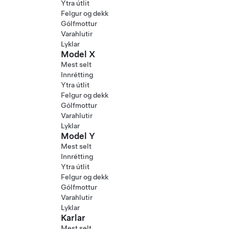
Ytra útlit
Felgur og dekk
Gólfmottur
Varahlutir
Lyklar
Model X
Mest selt
Innrétting
Ytra útlit
Felgur og dekk
Gólfmottur
Varahlutir
Lyklar
Model Y
Mest selt
Innrétting
Ytra útlit
Felgur og dekk
Gólfmottur
Varahlutir
Lyklar
Karlar
Mest selt