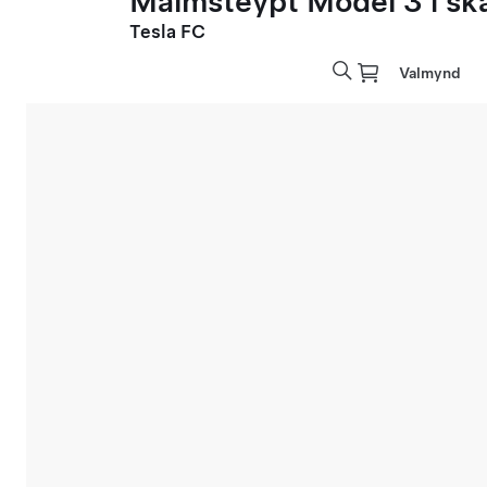
Málmsteypt Model 3 í sk
Tesla FC
Valmynd