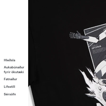
Hleðsla
Aukabúnaður
fyrir ökutæki
Fatnaður
Lífsstíll
Sérsöfn