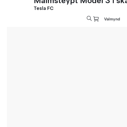
Málmsteypt Model 3 í sk
Tesla FC
Valmynd