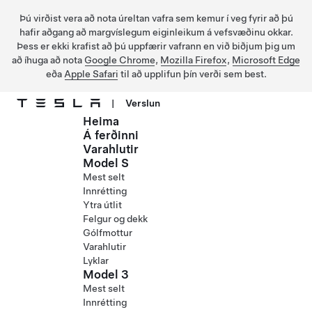
Þú virðist vera að nota úreltan vafra sem kemur í veg fyrir að þú
hafir aðgang að margvíslegum eiginleikum á vefsvæðinu okkar.
Þess er ekki krafist að þú uppfærir vafrann en við biðjum þig um
að íhuga að nota
Google Chrome
,
Mozilla Firefox
,
Microsoft Edge
eða
Apple Safari
til að upplifun þín verði sem best.
|
Verslun
Heima
Fara í aðalefni
Á ferðinni
Varahlutir
Model S
Mest selt
Innrétting
Ytra útlit
Felgur og dekk
Gólfmottur
Varahlutir
Lyklar
Model 3
Mest selt
Innrétting