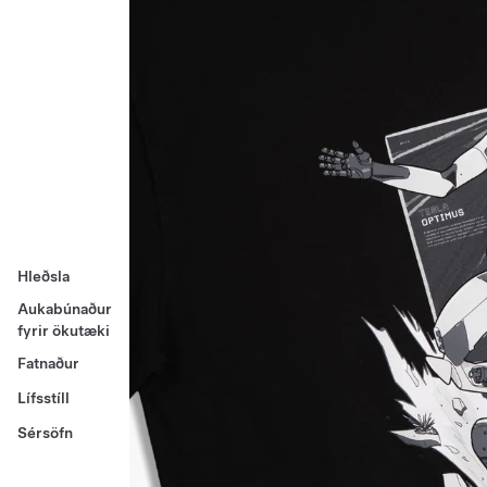
Hleðsla
Aukabúnaður
fyrir ökutæki
Fatnaður
Lífsstíll
Sérsöfn