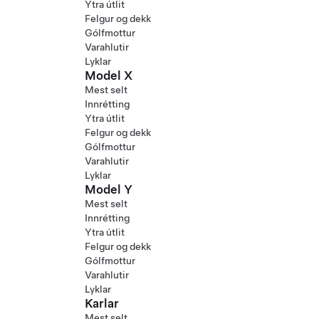
Ytra útlit
Felgur og dekk
Gólfmottur
Varahlutir
Lyklar
Model X
Mest selt
Innrétting
Ytra útlit
Felgur og dekk
Gólfmottur
Varahlutir
Lyklar
Model Y
Mest selt
Innrétting
Ytra útlit
Felgur og dekk
Gólfmottur
Varahlutir
Lyklar
Karlar
Mest selt