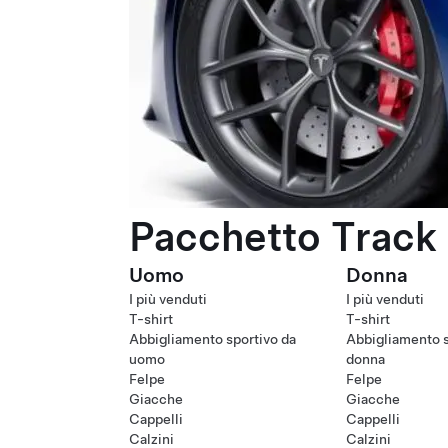
Pacchetto Track 
Uomo
Donna
I più venduti
I più venduti
T-shirt
T-shirt
Abbigliamento sportivo da
Abbigliamento s
uomo
donna
Felpe
Felpe
Giacche
Giacche
Cappelli
Cappelli
Calzini
Calzini