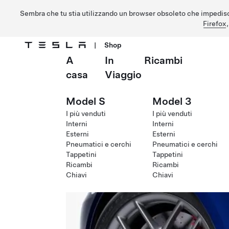
Sembra che tu stia utilizzando un browser obsoleto che impedisc
Firefox
|
Shop
A
In
Ricambi
Passa al contenuto principale
casa
Viaggio
Model S
Model 3
I più venduti
I più venduti
Interni
Interni
Esterni
Esterni
Pneumatici e cerchi
Pneumatici e cerchi
Tappetini
Tappetini
Ricambi
Ricambi
Chiavi
Chiavi