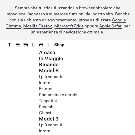
Sembra che tu stia utilizzando un browser obsoleto che
impedisce l'accesso a numerose funzioni del nostro sito. Benché
non sia richiesto un aggiornamento, prova a utilizzare
Google
Chrome
,
Mozilla Firefox
,
Microsoft Edge
oppure
Apple Safari
per
un'esperienza di navigazione ottimale.
|
Shop
A casa
Passa al contenuto principale
In Viaggio
Ricambi
Model S
I più venduti
Interni
Esterni
Pneumatici e cerchi
Tappetini
Ricambi
Chiavi
Model 3
I più venduti
Interni