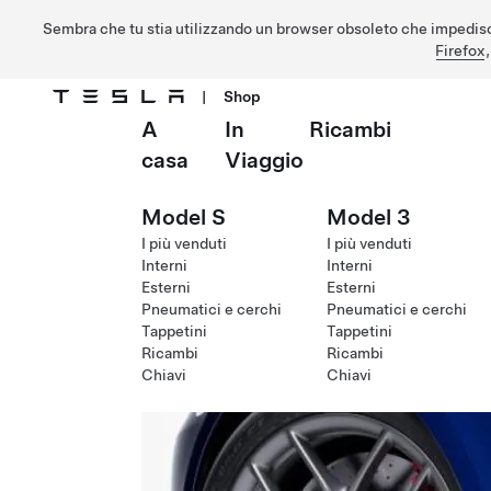
Sembra che tu stia utilizzando un browser obsoleto che impedisc
Firefox
|
Shop
A
In
Ricambi
Passa al contenuto principale
casa
Viaggio
Model S
Model 3
I più venduti
I più venduti
Interni
Interni
Esterni
Esterni
Pneumatici e cerchi
Pneumatici e cerchi
Tappetini
Tappetini
Ricambi
Ricambi
Chiavi
Chiavi