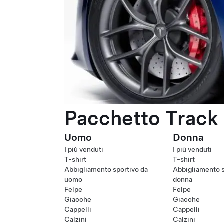
Pacchetto Track 
Uomo
Donna
I più venduti
I più venduti
T-shirt
T-shirt
Abbigliamento sportivo da
Abbigliamento s
uomo
donna
Felpe
Felpe
Giacche
Giacche
Cappelli
Cappelli
Calzini
Calzini