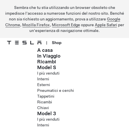
Sembra che tu stia utilizzando un browser obsoleto che
impedisce l'accesso a numerose funzioni del nostro sito. Benché
non sia richiesto un aggiornamento, prova a utilizzare
Google
Chrome
,
Mozilla Firefox
,
Microsoft Edge
oppure
Apple Safari
per
un'esperienza di navigazione ottimale.
|
Shop
A casa
Passa al contenuto principale
In Viaggio
Ricambi
Model S
I più venduti
Interni
Esterni
Pneumatici e cerchi
Tappetini
Ricambi
Chiavi
Model 3
I più venduti
Interni