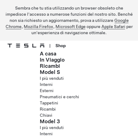
Sembra che tu stia utilizzando un browser obsoleto che
impedisce l'accesso a numerose funzioni del nostro sito. Benché
non sia richiesto un aggiornamento, prova a utilizzare
Google
Chrome
,
Mozilla Firefox
,
Microsoft Edge
oppure
Apple Safari
per
un'esperienza di navigazione ottimale.
|
Shop
A casa
Passa al contenuto principale
In Viaggio
Ricambi
Model S
I più venduti
Interni
Esterni
Pneumatici e cerchi
Tappetini
Ricambi
Chiavi
Model 3
I più venduti
Interni