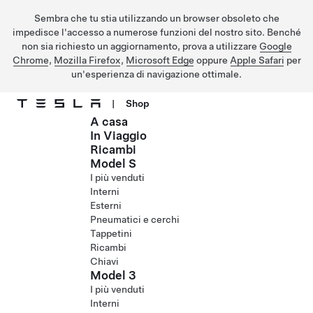
Sembra che tu stia utilizzando un browser obsoleto che
impedisce l'accesso a numerose funzioni del nostro sito. Benché
non sia richiesto un aggiornamento, prova a utilizzare
Google
Chrome
,
Mozilla Firefox
,
Microsoft Edge
oppure
Apple Safari
per
un'esperienza di navigazione ottimale.
|
Shop
A casa
Passa al contenuto principale
In Viaggio
Ricambi
Model S
I più venduti
Interni
Esterni
Pneumatici e cerchi
Tappetini
Ricambi
Chiavi
Model 3
I più venduti
Interni