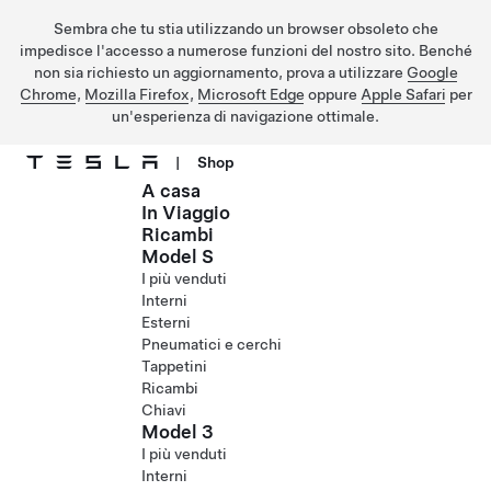
Sembra che tu stia utilizzando un browser obsoleto che
impedisce l'accesso a numerose funzioni del nostro sito. Benché
non sia richiesto un aggiornamento, prova a utilizzare
Google
Chrome
,
Mozilla Firefox
,
Microsoft Edge
oppure
Apple Safari
per
un'esperienza di navigazione ottimale.
|
Shop
A casa
Passa al contenuto principale
In Viaggio
Ricambi
Model S
I più venduti
Interni
Esterni
Pneumatici e cerchi
Tappetini
Ricambi
Chiavi
Model 3
I più venduti
Interni